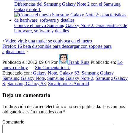
Diferencias del Samsung Galaxy Note 2 con el Samsung
Galaxy note 1
Conoce el nuevo Samsung Galaxy Note 2: características de
hardware, software y detalles
‹
Video viral: una mujer se equivoca en el metro
Firefox 16 beta disponible para descargar con soporte para
aplicaciones
›
Publicado el:
2012-09-04
Por
Frank Ruiz
Publicado en:
Lo
nuevo de hoy
—
Sin Comentarios ↓
Etiquetado con:
Galaxy Note
,
Galaxy S3
,
Samsung Galaxy
,
Samsung Galaxy Note
,
Samsung Galaxy Note 2
,
Samsung Galaxy
S
,
Samsung Galaxy S3
,
Smartphones Android
Deja un comentario
Tu dirección de correo electrónico no será publicada.
Los campos
obligatorios están marcados con
*
Comentario