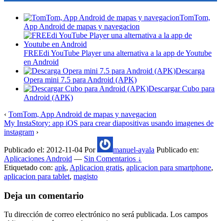
TomTom,
App Android de mapas y navegacion
FREEdi YouTube Player una alternativa a la app de Youtube
en Android
Descarga
Opera mini 7.5 para Android (APK)
Descargar Cubo para
Android (APK)
‹
TomTom, App Android de mapas y navegacion
My InstaStory: app iOS para crear diapositivas usando imagenes de
instagram
›
Publicado el:
2012-11-04
Por
manuel-ayala
Publicado en:
Aplicaciones Android
—
Sin Comentarios ↓
Etiquetado con:
apk
,
Aplicacion gratis
,
aplicacion para smartphone
,
aplicacion para tablet
,
magisto
Deja un comentario
Tu dirección de correo electrónico no será publicada.
Los campos