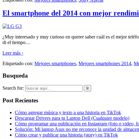
El smartphone del 2014 con mejor rendimi
¿Muy interesado y muy curioso en querer saber cuál es el mejor teléfo
di el tiempo
…
Leer más ›
Etiquetado con:
Mejores smartphones
,
Mejores smartphones 2014
,
Me
Busqueda
Search for:
Post Recientes
Cómo agregar música y texto a una historia en TikTok
Descargar Drivers para tu Laptop Dell (Cualquier modelo)
Cómo programar una publicación en Instagram (foto o video, f
Solución: Mi laptop Asus no me reconoce la unidad de almacen
Cómo crear y publicar una historia (story) en TikTok