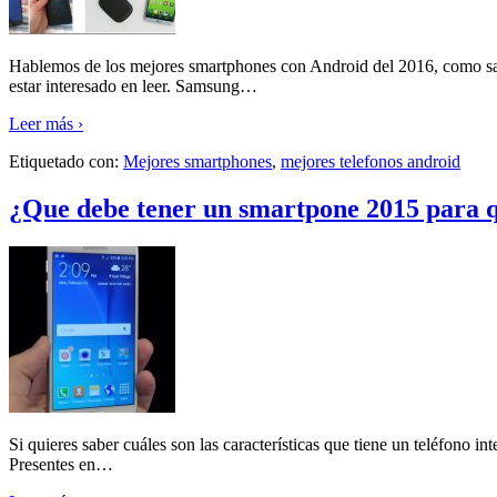
Hablemos de los mejores smartphones con Android del 2016, como sabe
estar interesado en leer. Samsung
…
Leer más ›
Etiquetado con:
Mejores smartphones
,
mejores telefonos android
¿Que debe tener un smartpone 2015 para q
Si quieres saber cuáles son las características que tiene un teléfono i
Presentes en
…