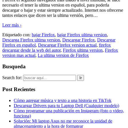
necesario el tener la ultima version en español, para poderla
descargar o bajar y estar siempre actualizado. Internet nos ofrecerse
tantos enlaces que dicen ser la ultima versión, pero
…
Leer más ›
Etiquetado con:
bajar Firefox
,
bajar Firefox ultima version
,
Descarga Firefox ultima version
,
Descargar Firefox
,
Descargar
Firefox en español
,
Descargar Firefox version actual
,
firefox
descargar desde la web del autor
,
Firefox ultima version
,
Firefox
version mas actual
,
La ultima version de Firefox
Busqueda
Search for:
Post Recientes
Cómo agregar música y texto a una historia en TikTok
Descargar Drivers para tu Laptop Dell (Cualquier modelo)
Cómo programar una publicación en Instagram (foto o video,
funciona)
Solución: Mi laptop Asus no me reconoce la unidad de
almacenamiento a la hora de formatear