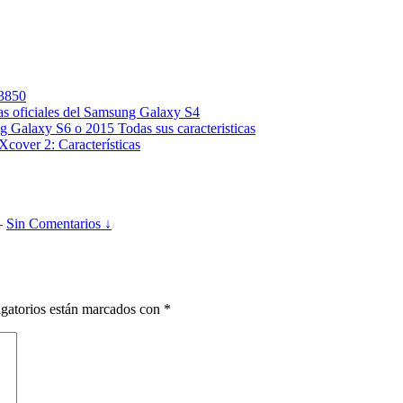
S3850
cas oficiales del Samsung Galaxy S4
 Galaxy S6 o 2015 Todas sus caracteristicas
cover 2: Características
—
Sin Comentarios ↓
gatorios están marcados con
*