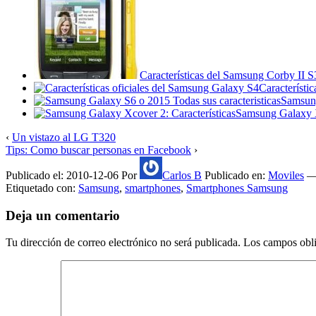
Características del Samsung Corby II 
Característi
Samsung
Samsung Galaxy X
‹
Un vistazo al LG T320
Tips: Como buscar personas en Facebook
›
Publicado el:
2010-12-06
Por
Carlos B
Publicado en:
Moviles
Etiquetado con:
Samsung
,
smartphones
,
Smartphones Samsung
Deja un comentario
Tu dirección de correo electrónico no será publicada.
Los campos obli