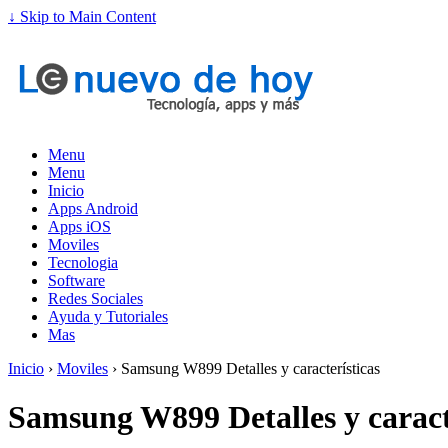
↓ Skip to Main Content
Menu
Menu
Inicio
Apps Android
Apps iOS
Moviles
Tecnologia
Software
Redes Sociales
Ayuda y Tutoriales
Mas
Inicio
›
Moviles
›
Samsung W899 Detalles y características
Samsung W899 Detalles y caract