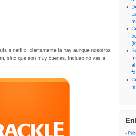
De
La
m
C
p
(f
tis a netflix, ciertamente la hay aunque nosotros
So
án, sino que son muy buenas, incluso no vas a
m
a
f
C
hi
En
-
Pub