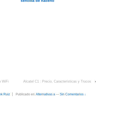
sencilla de hacerlo
n WiFi
Alcatel C1 : Precio, Características y Trucos
›
nk Ruiz
Publicado en:
Alternativas a
—
Sin Comentarios ↓