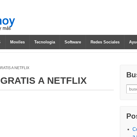
S
Moviles
Tecnologia
Software
Redes Sociales
Ayud
RATIS A NETFLIX
Bu
GRATIS A NETFLIX
Searc
Po
C
a 