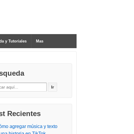
a y Tutoriales
Mas
squeda
h for:
st Recientes
ómo agregar música y texto
una historia en TikTok