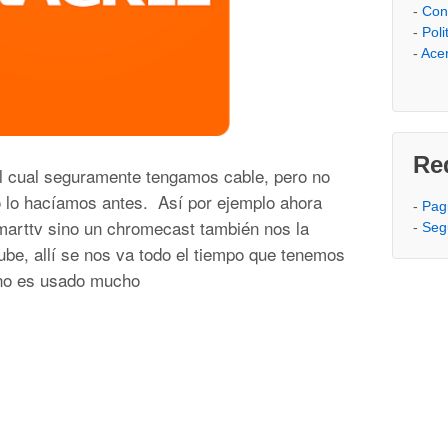
-
Con
-
Poli
-
Ace
Re
l cual seguramente tengamos cable, pero no
lo hacíamos antes. Así por ejemplo ahora
-
Pag
arttv sino un chromecast también nos la
-
Segu
e, allí se nos va todo el tiempo que tenemos
a no es usado mucho